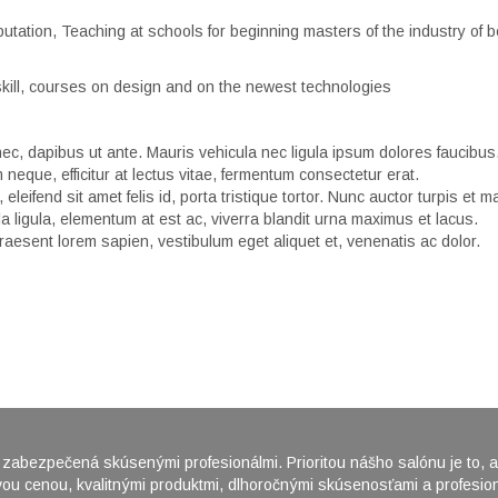
putation, Teaching at schools for beginning masters of the industry of 
kill, courses on design and on the newest technologies
ec, dapibus ut ante. Mauris vehicula nec ligula ipsum dolores faucibus
 neque, efficitur at lectus vitae, fermentum consectetur erat.
eifend sit amet felis id, porta tristique tortor. Nunc auctor turpis et 
ligula, elementum at est ac, viverra blandit urna maximus et lacus.
Praesent lorem sapien, vestibulum eget aliquet et, venenatis ac dolor.
ni zabezpečená skúsenými profesionálmi. Prioritou nášho salónu je to,
ivou cenou, kvalitnými produktmi, dlhoročnými skúsenosťami a profesi