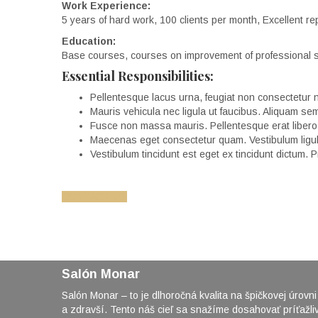
Work Experience:
5 years of hard work, 100 clients per month, Excellent re
Education:
Base courses, courses on improvement of professional s
Essential Responsibilities:
Pellentesque lacus urna, feugiat non consectetur n
Mauris vehicula nec ligula ut faucibus. Aliquam sem
Fusce non massa mauris. Pellentesque erat libero, el
Maecenas eget consectetur quam. Vestibulum ligula 
Vestibulum tincidunt est eget ex tincidunt dictum. 
CONTACT US
Salón Monar
Salón Monar – to je dlhoročná kvalita na špičkovej úrov
a zdravší. Tento náš cieľ sa snažíme dosahovať príťažl