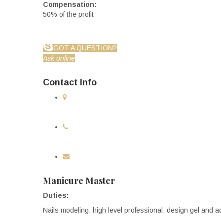
Compensation:
50% of the profit
GOT A QUESTION?
Ask online
Contact Info
8008 Zürich, Switzerland
Zollikerstrasse 82
555 222 53 42
555 222 48 28
info@stylemixthemes.com
Manicure Master
Duties:
Nails modeling, high level professional, design gel and a