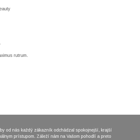
beauty
.
maximus rutrum.
 aby od nás každý zákazník odchádzal spokojnejší, krajší
onálnym prístupom. Záleží nám na Vašom pohodlí a preto