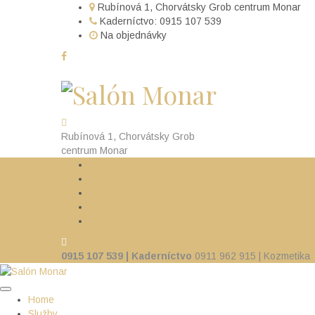
Rubínová 1, Chorvátsky Grob centrum Monar
Kaderníctvo: 0915 107 539
Na objednávky
Rubínová 1, Chorvátsky Grob
centrum Monar
Home
Služby
Galéria
Novinky
Kontakt
0915 107 539 | Kaderníctvo
0911 962 915 | Kozmetika
Home
Služby