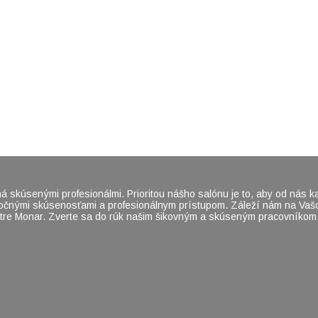
á skúsenými profesionálmi. Prioritou nášho salónu je to, aby od nás k
ročnými skúsenosťami a profesionálnym prístupom. Záleží nám na Vašom
tre Monar. Zverte sa do rúk našim šikovným a skúseným pracovníkom