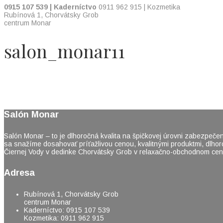
0915 107 539 | Kaderníctvo
0911 962 915 | Kozmetika
Rubínová 1, Chorvátsky Grob
centrum Monar
salon_monar11
Salón Monar
>
salon_monar11
Salón Monar
Salón Monar – to je dlhoročná kvalita na špičkovej úrovni zabezpečen
sa snažíme dosahovať príťažlivou cenou, kvalitnými produktmi, dlho
Čiernej Vody v dedinke Chorvátsky Grob v relaxačno-obchodnom cen
Adresa
Rubínová 1, Chorvátsky Grob
centrum Monar
Kaderníctvo: 0915 107 539
Kozmetika: 0911 962 915